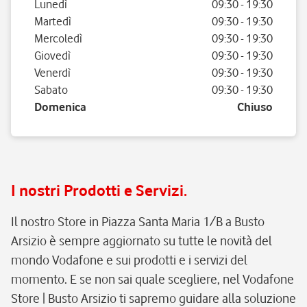
Giorno della settimana
Orario
Lunedì
09:30
-
19:30
Martedì
09:30
-
19:30
Mercoledì
09:30
-
19:30
Giovedì
09:30
-
19:30
Venerdì
09:30
-
19:30
Sabato
09:30
-
19:30
Domenica
Chiuso
I nostri Prodotti e Servizi.
Il nostro Store in Piazza Santa Maria 1/B a Busto
Arsizio è sempre aggiornato su tutte le novità del
mondo Vodafone e sui prodotti e i servizi del
momento. E se non sai quale scegliere, nel Vodafone
Store | Busto Arsizio ti sapremo guidare alla soluzione