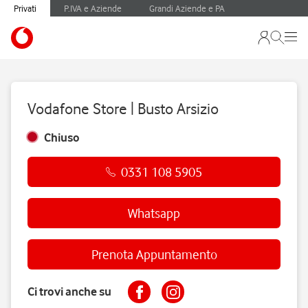
Privati
P.IVA e Aziende
Grandi Aziende e PA
Vodafone Store | Busto Arsizio
Chiuso
0331 108 5905
Whatsapp
Prenota Appuntamento
Ci trovi anche su