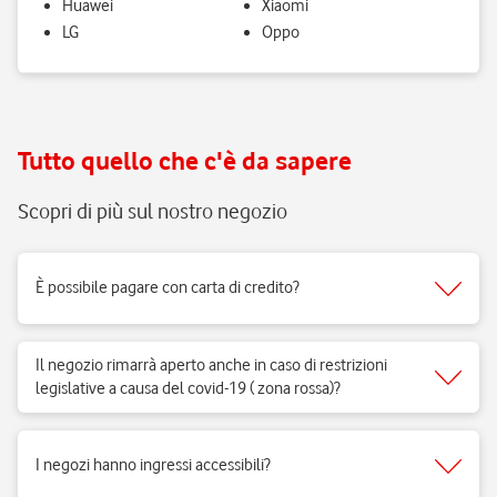
Huawei
Xiaomi
LG
Oppo
Tutto quello che c'è da sapere
Scopri di più sul nostro negozio
È possibile pagare con carta di credito?
Sì, accettiamo tutti i tipi di carte del circuito Visa, Mastercard.
Il negozio rimarrà aperto anche in caso di restrizioni
legislative a causa del covid-19 ( zona rossa)?
Sì, i negozi di telefonia possono aprire regolarmente e ricevere clienti
per vendita di prodotti e servizi e per fornire il supporto necessario.
I negozi hanno ingressi accessibili?