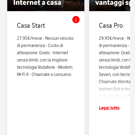
Casa Start
Casa Pro
27,95€/mese - Nessun vincolo
29,95€/mese - Nes
di permanenza - Costo di
di permanenza - Co
attivazione: Gratis - Internet
attivazione: Gratis. 
senza limiti, con la migliore
senza limiti, con la
tecnologia Vodafone - Modem
tecnologia Vodafo
Wi-Fi 6 - Chiamate a consumo.
Seven, con tecnologi
Chiamate illimitate
numeri fissi e mobil
Solo se attivi l’offe
12 mesi di Vodafon
Leggi tutto
sconti ed esperienz
poi si disattiva in a
Assicurazione Assi
con Quixa