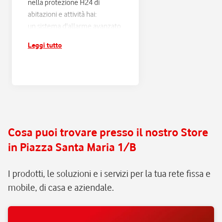
nella protezione H24 di
abitazioni e attività hai:
un sistema d'allarme avanzato,
progettato sulle tue esigenze
Leggi tutto
e connesso alla Centrale
Operativa Verisure H24;
risposta entro 60 secondi e
verifica di ogni scatto
d'allarme, con filtraggio dei
falsi allarmi e intervento rapido
in caso di pericolo reale;
Cosa puoi trovare presso il nostro Store
assistenza e manutenzione
in Piazza Santa Maria 1/B
continua, senza pensieri.
I prodotti, le soluzioni e i servizi per la tua rete fissa e
mobile, di casa e aziendale.