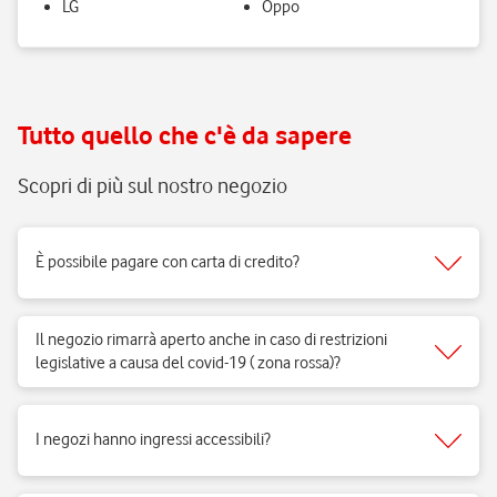
LG
Oppo
Tutto quello che c'è da sapere
Scopri di più sul nostro negozio
È possibile pagare con carta di credito?
Sì, accettiamo tutti i tipi di carte del circuito Visa, Mastercard.
Il negozio rimarrà aperto anche in caso di restrizioni
legislative a causa del covid-19 ( zona rossa)?
Sì, i negozi di telefonia possono aprire regolarmente e ricevere clienti
per vendita di prodotti e servizi e per fornire il supporto necessario.
I negozi hanno ingressi accessibili?
Si, i negozi Vodafone sono realizzati per rispondere alle esigenze di