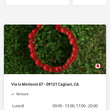
Via Is Mirrionis 67 - 09121 Cagliari, CA
Verisure
Giorno della settimana
Orario
Lunedì
09:00
-
13:00
,
17:00
-
20:00