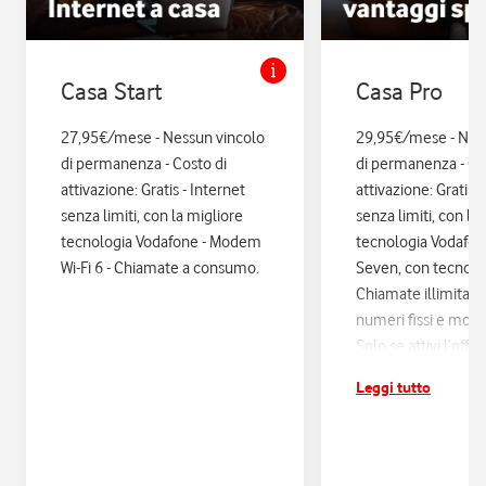
Casa Start
Casa Pro
27,95€/mese - Nessun vincolo
29,95€/mese - Nes
di permanenza - Costo di
di permanenza - Co
attivazione: Gratis - Internet
attivazione: Gratis. 
senza limiti, con la migliore
senza limiti, con la
tecnologia Vodafone - Modem
tecnologia Vodafo
Wi-Fi 6 - Chiamate a consumo.
Seven, con tecnologi
Chiamate illimitate
numeri fissi e mobil
Solo se attivi l’offe
12 mesi di Vodafon
Leggi tutto
sconti ed esperienz
poi si disattiva in a
Assicurazione Assi
con Quixa