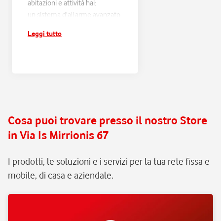
abitazioni e attività hai:
un sistema d'allarme avanzato,
progettato sulle tue esigenze
Leggi tutto
e connesso alla Centrale
Operativa Verisure H24;
risposta entro 60 secondi e
verifica di ogni scatto
d'allarme, con filtraggio dei
falsi allarmi e intervento rapido
in caso di pericolo reale;
Cosa puoi trovare presso il nostro Store
assistenza e manutenzione
in Via Is Mirrionis 67
continua, senza pensieri.
I prodotti, le soluzioni e i servizi per la tua rete fissa e
mobile, di casa e aziendale.