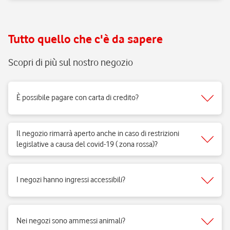
Tutto quello che c'è da sapere
Scopri di più sul nostro negozio
È possibile pagare con carta di credito?
Sì, accettiamo tutti i tipi di carte del circuito Visa, Mastercard.
Il negozio rimarrà aperto anche in caso di restrizioni
legislative a causa del covid-19 ( zona rossa)?
Sì, i negozi di telefonia possono aprire regolarmente e ricevere clienti
per vendita di prodotti e servizi e per fornire il supporto necessario.
I negozi hanno ingressi accessibili?
Si, i negozi Vodafone sono realizzati per rispondere alle esigenze di
fruibilità delle persone a mobilità ridotta.
Nei negozi sono ammessi animali?