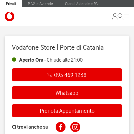
Privati
P.IVA e Aziende
Grandi Aziende e PA
Vodafone Store | Porte di Catania
Aperto Ora
-
Chiude alle
21:00
095 469 1238
Whatsapp
Prenota Appuntamento
Ci trovi anche su