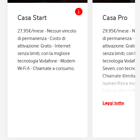
Casa Start
Casa Pro
27,95€/mese - Nessun vincolo
29,95€/mese - Nes
di permanenza - Costo di
di permanenza - Co
attivazione: Gratis - Internet
attivazione: Gratis. 
senza limiti, con la migliore
senza limiti, con la
tecnologia Vodafone - Modem
tecnologia Vodafo
Wi-Fi 6 - Chiamate a consumo.
Seven, con tecnologi
Chiamate illimitate
numeri fissi e mobil
Solo se attivi l’offe
12 mesi di Vodafon
Leggi tutto
sconti ed esperienz
poi si disattiva in a
Assicurazione Assi
con Quixa