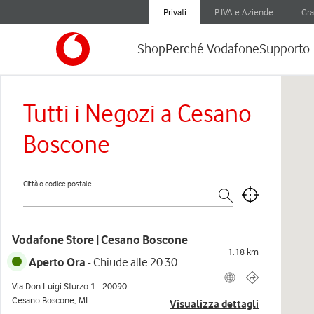
Privati
P.IVA e Aziende
Gra
Shop
Perché Vodafone
Supporto
Tutti i Negozi a Cesano
Boscone
Città o codice postale
Vodafone Store | Cesano Boscone
1.18
km
Aperto Ora
-
Chiude alle
20:30
Via Don Luigi Sturzo 1
-
20090
Cesano Boscone
,
MI
Visualizza dettagli