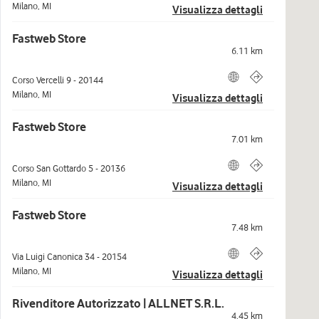
Milano
,
MI
Visualizza dettagli
Fastweb Store
6.11
km
Corso Vercelli 9
-
20144
Milano
,
MI
Visualizza dettagli
Fastweb Store
7.01
km
Corso San Gottardo 5
-
20136
Milano
,
MI
Visualizza dettagli
Fastweb Store
7.48
km
Via Luigi Canonica 34
-
20154
Milano
,
MI
Visualizza dettagli
Rivenditore Autorizzato | ALLNET S.R.L.
4.45
km