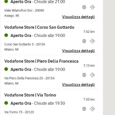
Aperto Ora
-
Chiude alle
21:00
Viale Milanofiori Snc
-
20090
Assago
,
MI
Visualizza dettagli
Vodafone Store | Corso San Gottardo
7.02
km
Aperto Ora
-
Chiude alle
19:00
Corso San Gottardo 5
-
20136
Milano
,
MI
Visualizza dettagli
Vodafone Store | Piero Della Francesca
7.15
km
Aperto Ora
-
Chiude alle
19:00
Via Piero Della Francesca 23
-
20154
Milano
,
MI
Visualizza dettagli
Vodafone Store | Via Torino
7.33
km
Aperto Ora
-
Chiude alle
19:30
Via Torino 73
-
20123