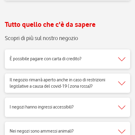
Tutto quello che c'è da sapere
Scopri di più sul nostro negozio
È possibile pagare con carta di credito?
Sì, accettiamo tutti i tipi di carte del circuito Visa, Mastercard.
Il negozio rimarrà aperto anche in caso di restrizioni
legislative a causa del covid-19 ( zona rossa)?
Sì, i negozi di telefonia possono aprire regolarmente e ricevere clienti
per vendita di prodotti e servizi e per fornire il supporto necessario.
I negozi hanno ingressi accessibili?
Si, i negozi Vodafone sono realizzati per rispondere alle esigenze di
fruibilità delle persone a mobilità ridotta.
Nei negozi sono ammessi animali?