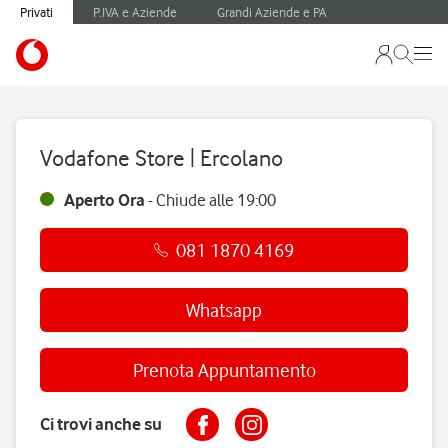
Privati
P.IVA e Aziende
Grandi Aziende e PA
Vodafone Store | Ercolano
Aperto Ora
-
Chiude alle
19:00
081 1870 4169
Whatsapp
Prenota Appuntamento
Ci trovi anche su