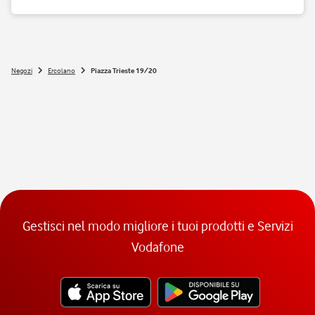
Si, nei negozi Vodafone Italia sono ammessi tutti gli animali 😉
Negozi
Ercolano
Piazza Trieste 19/20
Gestisci nel modo migliore i tuoi prodotti e Servizi
Vodafone