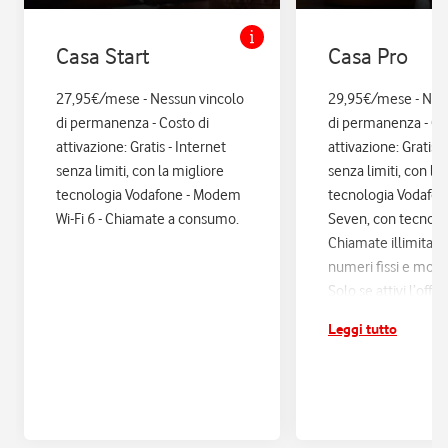
Casa Start
Casa Pro
27,95€/mese - Nessun vincolo
29,95€/mese - Nes
di permanenza - Costo di
di permanenza - Co
attivazione: Gratis - Internet
attivazione: Gratis. 
senza limiti, con la migliore
senza limiti, con la
tecnologia Vodafone - Modem
tecnologia Vodafo
Wi-Fi 6 - Chiamate a consumo.
Seven, con tecnologi
Chiamate illimitate
numeri fissi e mobil
Solo se attivi l’offe
12 mesi di Vodafon
Leggi tutto
sconti ed esperienz
poi si disattiva in a
Assicurazione Assi
con Quixa