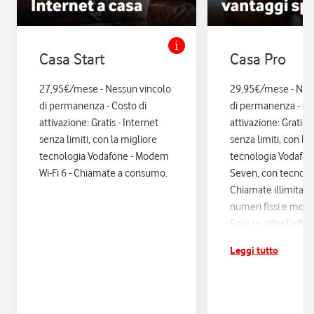
Casa Start
Casa Pro
27,95€/mese - Nessun vincolo
29,95€/mese - Nes
di permanenza - Costo di
di permanenza - Co
attivazione: Gratis - Internet
attivazione: Gratis. 
senza limiti, con la migliore
senza limiti, con la
tecnologia Vodafone - Modem
tecnologia Vodafo
Wi-Fi 6 - Chiamate a consumo.
Seven, con tecnologi
Chiamate illimitate
numeri fissi e mobil
Solo se attivi l’offe
12 mesi di Vodafon
Leggi tutto
sconti ed esperienz
poi si disattiva in a
Assicurazione Assi
con Quixa