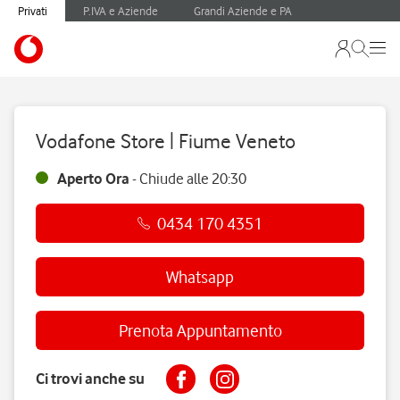
Privati
P.IVA e Aziende
Grandi Aziende e PA
Vodafone Store | Fiume Veneto
Aperto Ora
-
Chiude alle
20:30
0434 170 4351
Whatsapp
Prenota Appuntamento
Ci trovi anche su