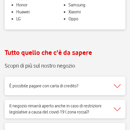
Honor
Samsung
Huawei
Xiaomi
LG
Oppo
Tutto quello che c'è da sapere
Scopri di più sul nostro negozio
È possibile pagare con carta di credito?
Sì, accettiamo tutti i tipi di carte del circuito Visa, Mastercard.
Il negozio rimarrà aperto anche in caso di restrizioni
legislative a causa del covid-19 ( zona rossa)?
Sì, i negozi di telefonia possono aprire regolarmente e ricevere clienti
per vendita di prodotti e servizi e per fornire il supporto necessario.