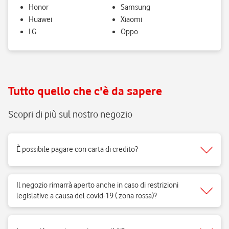
Honor
Samsung
Huawei
Xiaomi
LG
Oppo
Tutto quello che c'è da sapere
Scopri di più sul nostro negozio
È possibile pagare con carta di credito?
Sì, accettiamo tutti i tipi di carte del circuito Visa, Mastercard.
Il negozio rimarrà aperto anche in caso di restrizioni
legislative a causa del covid-19 ( zona rossa)?
Sì, i negozi di telefonia possono aprire regolarmente e ricevere clienti
per vendita di prodotti e servizi e per fornire il supporto necessario.