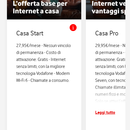
Casa Start
Casa Pro
27,95€/mese - Nessun vincolo
29,95€/mese - Nes
di permanenza - Costo di
di permanenza - Co
attivazione: Gratis - Internet
attivazione: Gratis. 
senza limiti, con la migliore
senza limiti, con la
tecnologia Vodafone - Modem
tecnologia Vodafo
Wi-Fi 6 - Chiamate a consumo.
Seven, con tecnologi
Chiamate illimitate
numeri fissi e mobil
Solo se attivi l’offe
12 mesi di Vodafon
Leggi tutto
sconti ed esperienz
poi si disattiva in a
Assicurazione Assi