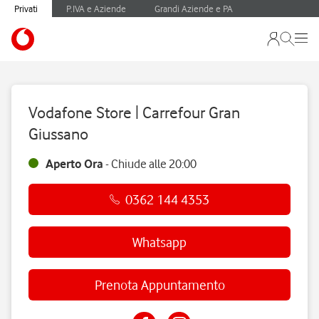
Privati
P.IVA e Aziende
Grandi Aziende e PA
Vodafone Store | Carrefour Gran
Giussano
Aperto Ora
-
Chiude alle
20:00
0362 144 4353
Whatsapp
Prenota Appuntamento