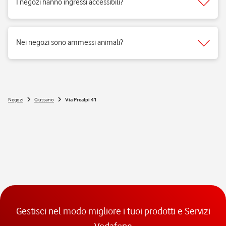
I negozi hanno ingressi accessibili?
Si, i negozi Vodafone sono realizzati per rispondere alle esigenze di
fruibilità delle persone a mobilità ridotta.
Nei negozi sono ammessi animali?
Si, nei negozi Vodafone Italia sono ammessi tutti gli animali 😉
Negozi
Giussano
Via Prealpi 41
Gestisci nel modo migliore i tuoi prodotti e Servizi
Vodafone