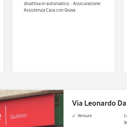
disattiva in automatico. - Assicurazione
Assistenza Casa con Quixa
Via Leonardo Da 
G
L
Verisure
M