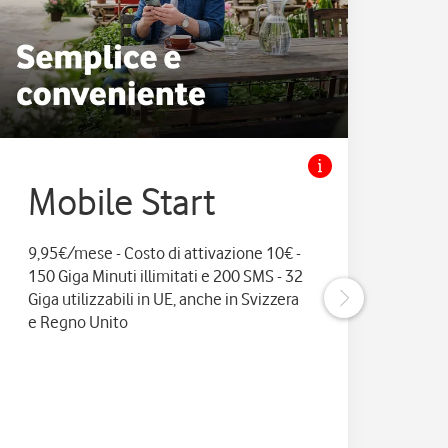
Mobile Start
M
9,95€/mese - Costo di attivazione 10€ -
11,9
150 Giga Minuti illimitati e 200 SMS - 32
e 20
Giga utilizzabili in UE, anche in Svizzera
anc
e Regno Unito