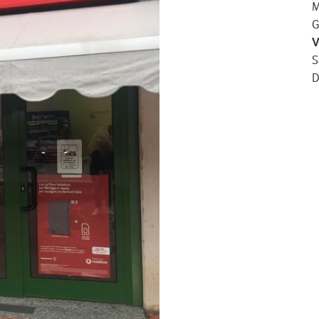
M
G
V
S
D