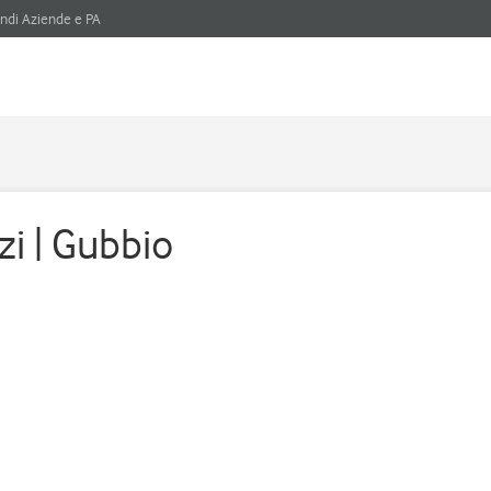
ndi Aziende e PA
zi | Gubbio