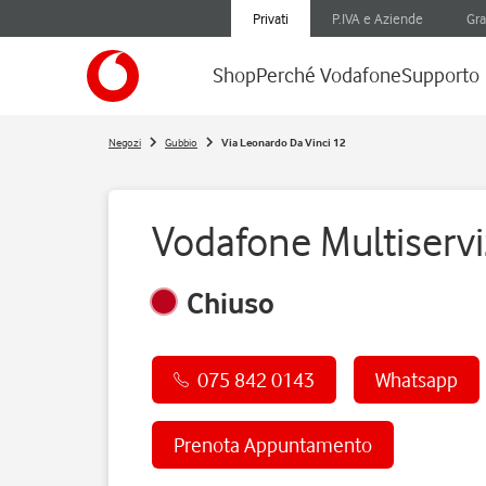
Privati
P.IVA e Aziende
Gra
Shop
Perché Vodafone
Supporto
Negozi
Gubbio
Via Leonardo Da Vinci 12
Vodafone Multiservi
Chiuso
075 842 0143
Whatsapp
Prenota Appuntamento