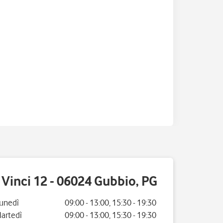
Vinci 12 - 06024 Gubbio, PG
iorno della settimana
Orario
unedì
09:00
-
13:00
,
15:30
-
19:30
artedì
09:00
-
13:00
,
15:30
-
19:30