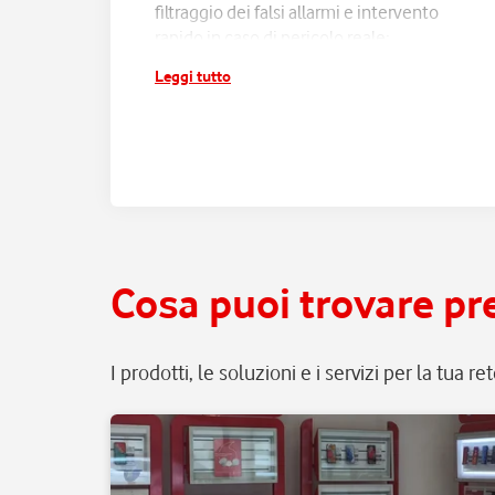
filtraggio dei falsi allarmi e intervento
rapido in caso di pericolo reale;
assistenza e manutenzione continua,
Leggi tutto
senza pensieri.
Cosa puoi trovare pre
I prodotti, le soluzioni e i servizi per la tua r