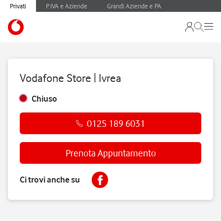
Privati
P.IVA e Aziende
Grandi Aziende e PA
Vodafone Store | Ivrea
Chiuso
0125 189 6031
Prenota Appuntamento
Ci trovi anche su