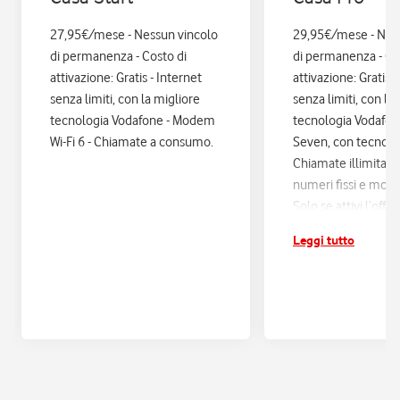
27,95€/mese - Nessun vincolo
29,95€/mese - Nes
di permanenza - Costo di
di permanenza - Co
attivazione: Gratis - Internet
attivazione: Gratis. 
senza limiti, con la migliore
senza limiti, con la
tecnologia Vodafone - Modem
tecnologia Vodafo
Wi-Fi 6 - Chiamate a consumo.
Seven, con tecnologi
Chiamate illimitate
numeri fissi e mobil
Solo se attivi l’offe
12 mesi di Vodafon
Leggi tutto
sconti ed esperienz
poi si disattiva in a
Assicurazione Assi
con Quixa