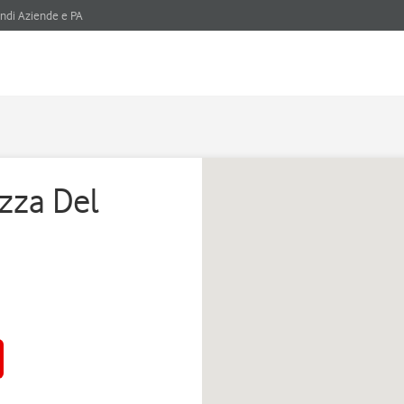
ndi Aziende e PA
azza Del