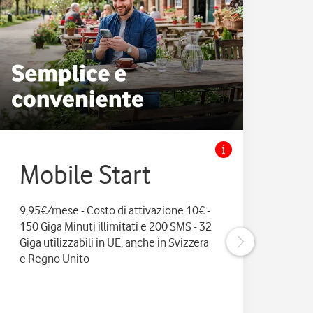
Mobile Start
M
9,95€/mese - Costo di attivazione 10€ -
11,9
150 Giga Minuti illimitati e 200 SMS - 32
e 20
Giga utilizzabili in UE, anche in Svizzera
anc
e Regno Unito