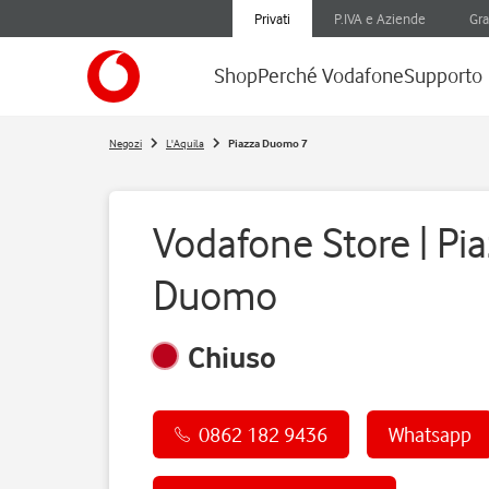
Privati
P.IVA e Aziende
Gra
Shop
Perché Vodafone
Supporto
Negozi
L'Aquila
Piazza Duomo 7
Vodafone Store | Pi
Duomo
Chiuso
0862 182 9436
Whatsapp