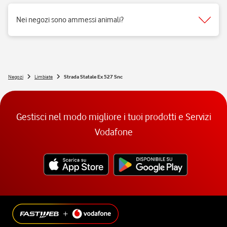
Si, i negozi Vodafone sono realizzati per rispondere alle esigenze di
fruibilità delle persone a mobilità ridotta.
Nei negozi sono ammessi animali?
Si, nei negozi Vodafone Italia sono ammessi tutti gli animali 😉
Negozi
Limbiate
Strada Statale Ex 527 Snc
Gestisci nel modo migliore i tuoi prodotti e Servizi
Vodafone