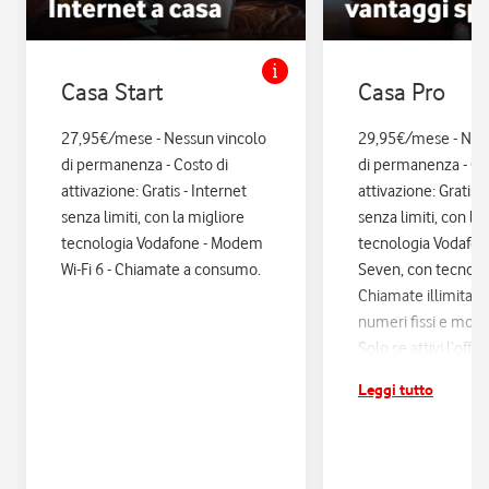
Casa Start
Casa Pro
27,95€/mese - Nessun vincolo
29,95€/mese - Nes
di permanenza - Costo di
di permanenza - Co
attivazione: Gratis - Internet
attivazione: Gratis. 
senza limiti, con la migliore
senza limiti, con la
tecnologia Vodafone - Modem
tecnologia Vodafo
Wi-Fi 6 - Chiamate a consumo.
Seven, con tecnologi
Chiamate illimitate
numeri fissi e mobil
Solo se attivi l’offe
12 mesi di Vodafon
Leggi tutto
sconti ed esperienz
poi si disattiva in a
Assicurazione Assi
con Quixa