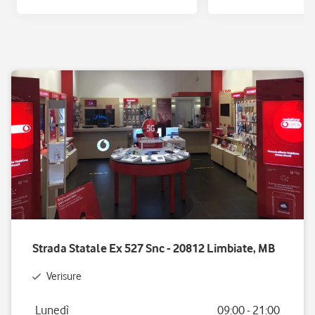
Strada Statale Ex 527 Snc - 20812 Limbiate, MB
Verisure
Giorno della settimana
Orario
Lunedì
09:00
-
21:00