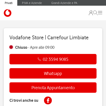
Privati
P.IVA e Aziende
Grandi Aziende e PA
Vodafone Store | Carrefour Limbiate
Chiuso
-
Apre alle
09:00
02 3594 9085
Whatsapp
Prenota Appuntamento
Ci trovi anche su