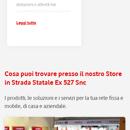
abitazioni e attività hai:
un sistema d'allarme avanzato,
progettato sulle tue esigenze
Leggi tutto
e connesso alla Centrale
Operativa Verisure H24;
risposta entro 60 secondi e
verifica di ogni scatto
d'allarme, con filtraggio dei
falsi allarmi e intervento rapido
in caso di pericolo reale;
Cosa puoi trovare presso il nostro Store
assistenza e manutenzione
in Strada Statale Ex 527 Snc
continua, senza pensieri.
I prodotti, le soluzioni e i servizi per la tua rete fissa e
mobile, di casa e aziendale.