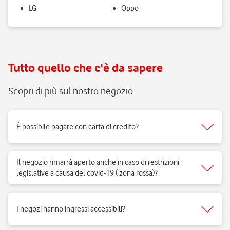
LG
Oppo
Tutto quello che c'è da sapere
Scopri di più sul nostro negozio
È possibile pagare con carta di credito?
Sì, accettiamo tutti i tipi di carte del circuito Visa, Mastercard.
Il negozio rimarrà aperto anche in caso di restrizioni
legislative a causa del covid-19 ( zona rossa)?
Sì, i negozi di telefonia possono aprire regolarmente e ricevere clienti
per vendita di prodotti e servizi e per fornire il supporto necessario.
I negozi hanno ingressi accessibili?