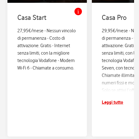
Casa Start
Casa Pro
27,95€/mese - Nessun vincolo
29,95€/mese - Nes
di permanenza - Costo di
di permanenza - Co
attivazione: Gratis - Internet
attivazione: Gratis. 
senza limiti, con la migliore
senza limiti, con la
tecnologia Vodafone - Modem
tecnologia Vodafo
Wi-Fi 6 - Chiamate a consumo.
Seven, con tecnologi
Chiamate illimitate
numeri fissi e mobil
Solo se attivi l’offe
12 mesi di Vodafon
Leggi tutto
sconti ed esperienz
poi si disattiva in a
Assicurazione Assi
con Quixa