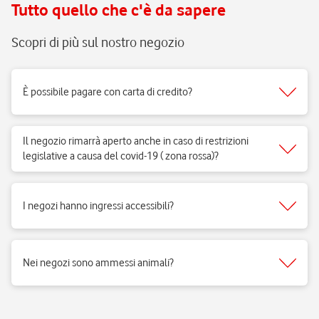
Tutto quello che c'è da sapere
Scopri di più sul nostro negozio
È possibile pagare con carta di credito?
Sì, accettiamo tutti i tipi di carte del circuito Visa, Mastercard.
Il negozio rimarrà aperto anche in caso di restrizioni
legislative a causa del covid-19 ( zona rossa)?
Sì, i negozi di telefonia possono aprire regolarmente e ricevere clienti
per vendita di prodotti e servizi e per fornire il supporto necessario.
I negozi hanno ingressi accessibili?
Si, i negozi Vodafone sono realizzati per rispondere alle esigenze di
fruibilità delle persone a mobilità ridotta.
Nei negozi sono ammessi animali?
Si, nei negozi Vodafone Italia sono ammessi tutti gli animali 😉