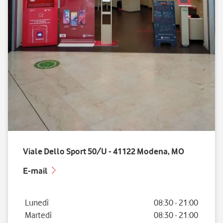
Viale Dello Sport 50/U - 41122 Modena, MO
E-mail
Giorno della settimana
Orario
Lunedì
08:30
-
21:00
Martedì
08:30
-
21:00