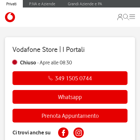
Privati
P.IVA e Aziende
Grandi Aziende e PA
Vodafone Store | I Portali
Chiuso
-
Apre alle
08:30
349 1505 0744
Whatsapp
Prenota Appuntamento
Ci trovi anche su