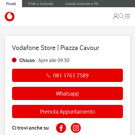
Privati
P.IVA e Aziende
Grandi Aziende e PA
Vodafone Store | Piazza Cavour
Chiuso
-
Apre alle
09:30
081 1761 7589
Whatsapp
Prenota Appuntamento
Ci trovi anche su