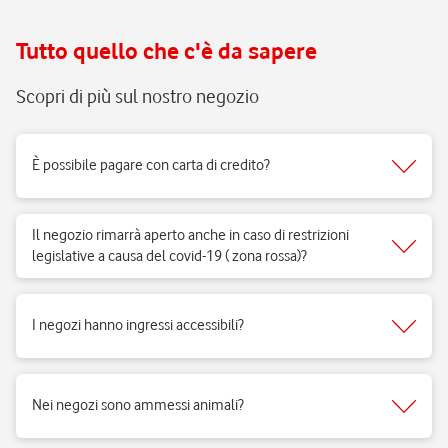
Tutto quello che c'è da sapere
Scopri di più sul nostro negozio
È possibile pagare con carta di credito?
Sì, accettiamo tutti i tipi di carte del circuito Visa, Mastercard.
Il negozio rimarrà aperto anche in caso di restrizioni
legislative a causa del covid-19 ( zona rossa)?
Sì, i negozi di telefonia possono aprire regolarmente e ricevere clienti
per vendita di prodotti e servizi e per fornire il supporto necessario.
I negozi hanno ingressi accessibili?
Si, i negozi Vodafone sono realizzati per rispondere alle esigenze di
fruibilità delle persone a mobilità ridotta.
Nei negozi sono ammessi animali?
Si, nei negozi Vodafone Italia sono ammessi tutti gli animali 😉