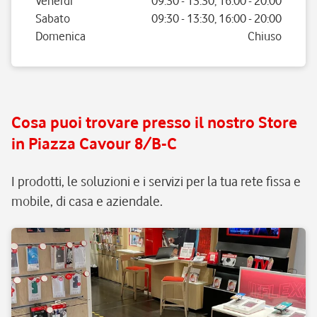
Venerdì
09:30
-
13:30
,
16:00
-
20:00
Sabato
09:30
-
13:30
,
16:00
-
20:00
Domenica
Chiuso
Cosa puoi trovare presso il nostro Store
in Piazza Cavour 8/B-C
I prodotti, le soluzioni e i servizi per la tua rete fissa e
mobile, di casa e aziendale.