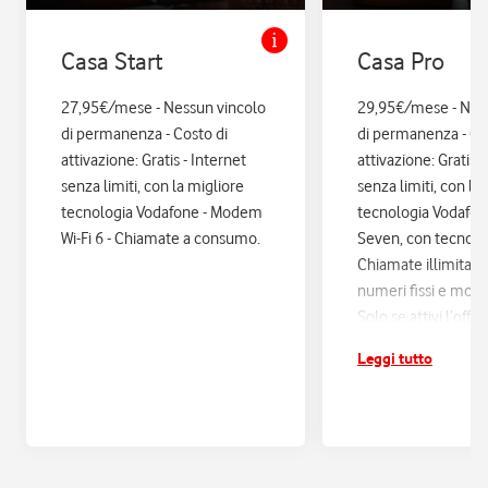
Casa Start
Casa Pro
27,95€/mese - Nessun vincolo
29,95€/mese - Nes
di permanenza - Costo di
di permanenza - Co
attivazione: Gratis - Internet
attivazione: Gratis. 
senza limiti, con la migliore
senza limiti, con la
tecnologia Vodafone - Modem
tecnologia Vodafo
Wi-Fi 6 - Chiamate a consumo.
Seven, con tecnologi
Chiamate illimitate
numeri fissi e mobil
Solo se attivi l’offe
12 mesi di Vodafon
Leggi tutto
sconti ed esperienz
poi si disattiva in a
Assicurazione Assi
con Quixa