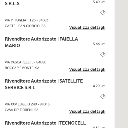
3.49
km
S.R.L.S.
VIA P. TOGLIATTI 25
-
84083
CASTEL SAN GIORGIO
,
SA
Visualizza dettagli
Rivenditore Autorizzato | FAIELLA
3.66
km
MARIO
VIA PASCARELLI 5
-
84080
ROCCAPIEMONTE
,
SA
Visualizza dettagli
Rivenditore Autorizzato | SATELLITE
4.29
km
SERVICE S.R.L
VIA XXV LUGLIO 240
-
84013
CAVA DE' TIRRENI
,
SA
Visualizza dettagli
Rivenditore Autorizzato | TECNOCELL
4.51
km