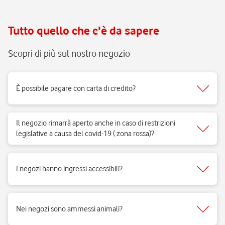
Tutto quello che c'è da sapere
Scopri di più sul nostro negozio
È possibile pagare con carta di credito?
Sì, accettiamo tutti i tipi di carte del circuito Visa, Mastercard.
Il negozio rimarrà aperto anche in caso di restrizioni
legislative a causa del covid-19 ( zona rossa)?
Sì, i negozi di telefonia possono aprire regolarmente e ricevere clienti
per vendita di prodotti e servizi e per fornire il supporto necessario.
I negozi hanno ingressi accessibili?
Si, i negozi Vodafone sono realizzati per rispondere alle esigenze di
fruibilità delle persone a mobilità ridotta.
Nei negozi sono ammessi animali?