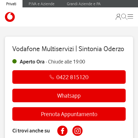
Privati
P.IVA e Aziende
Grandi Aziende e PA
Vodafone Multiservizi | Sintonia Oderzo
Aperto Ora
-
Chiude alle
19:00
0422 815120
Whatsapp
Prenota Appuntamento
Ci trovi anche su