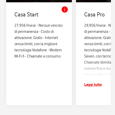
Casa Start
Casa Pro
27,95€/mese - Nessun vincolo
29,95€/mese - Nes
di permanenza - Costo di
di permanenza - Co
attivazione: Gratis - Internet
attivazione: Gratis. 
senza limiti, con la migliore
senza limiti, con la
tecnologia Vodafone - Modem
tecnologia Vodafo
Wi-Fi 6 - Chiamate a consumo.
Seven, con tecnologi
Chiamate illimitate
numeri fissi e mobil
Solo se attivi l’offe
12 mesi di Vodafon
Leggi tutto
sconti ed esperienz
poi si disattiva in a
Assicurazione Assi
con Quixa