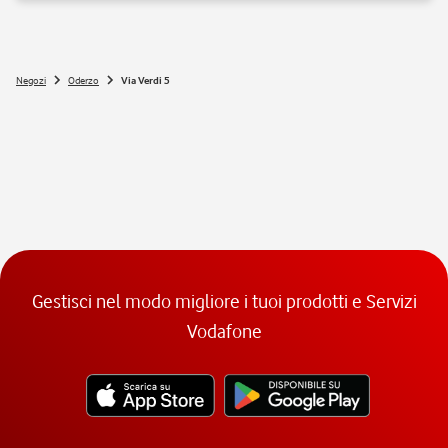
Si, nei negozi Vodafone Italia sono ammessi tutti gli animali 😉
Negozi
Oderzo
Via Verdi 5
Gestisci nel modo migliore i tuoi prodotti e Servizi
Vodafone