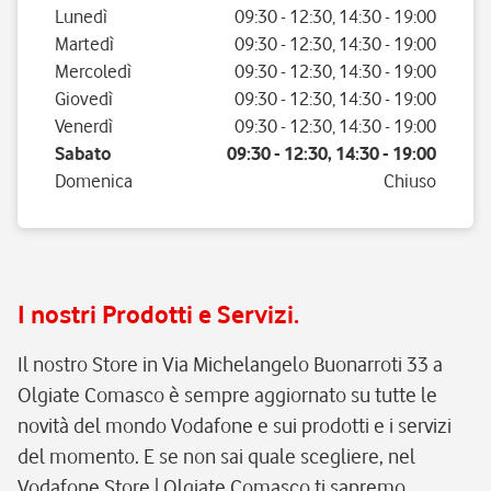
Giorno della settimana
Orario
Lunedì
09:30
-
12:30
,
14:30
-
19:00
Martedì
09:30
-
12:30
,
14:30
-
19:00
Mercoledì
09:30
-
12:30
,
14:30
-
19:00
Giovedì
09:30
-
12:30
,
14:30
-
19:00
Venerdì
09:30
-
12:30
,
14:30
-
19:00
Sabato
09:30
-
12:30
,
14:30
-
19:00
Domenica
Chiuso
I nostri Prodotti e Servizi.
Il nostro Store in Via Michelangelo Buonarroti 33 a
Olgiate Comasco è sempre aggiornato su tutte le
novità del mondo Vodafone e sui prodotti e i servizi
del momento. E se non sai quale scegliere, nel
Vodafone Store | Olgiate Comasco ti sapremo