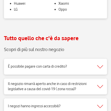
Huawei
Xiaomi
LG
Oppo
Tutto quello che c'è da sapere
Scopri di più sul nostro negozio
È possibile pagare con carta di credito?
Sì, accettiamo tutti i tipi di carte del circuito Visa, Mastercard.
Il negozio rimarrà aperto anche in caso di restrizioni
legislative a causa del covid-19 ( zona rossa)?
Sì, i negozi di telefonia possono aprire regolarmente e ricevere clienti
per vendita di prodotti e servizi e per fornire il supporto necessario.
I negozi hanno ingressi accessibili?