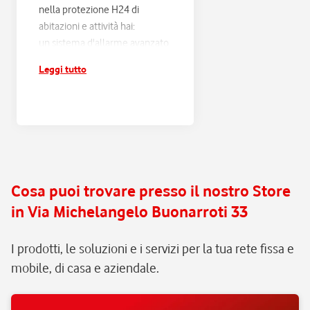
nella protezione H24 di
abitazioni e attività hai:
un sistema d'allarme avanzato,
progettato sulle tue esigenze
Leggi tutto
e connesso alla Centrale
Operativa Verisure H24;
risposta entro 60 secondi e
verifica di ogni scatto
d'allarme, con filtraggio dei
falsi allarmi e intervento rapido
in caso di pericolo reale;
Cosa puoi trovare presso il nostro Store
assistenza e manutenzione
in Via Michelangelo Buonarroti 33
continua, senza pensieri.
I prodotti, le soluzioni e i servizi per la tua rete fissa e
mobile, di casa e aziendale.