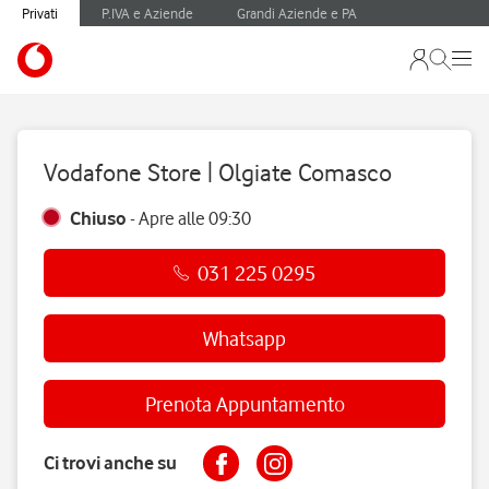
Privati
P.IVA e Aziende
Grandi Aziende e PA
Vodafone Store | Olgiate Comasco
Chiuso
-
Apre alle
09:30
031 225 0295
Whatsapp
Prenota Appuntamento
Ci trovi anche su