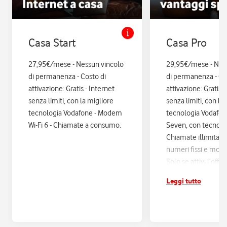
Casa Start
Casa Pro
27,95€/mese - Nessun vincolo
29,95€/mese - Nes
di permanenza - Costo di
di permanenza - Co
attivazione: Gratis - Internet
attivazione: Gratis. 
senza limiti, con la migliore
senza limiti, con la
tecnologia Vodafone - Modem
tecnologia Vodafo
Wi-Fi 6 - Chiamate a consumo.
Seven, con tecnologi
Chiamate illimitate
numeri fissi e mobil
Solo se attivi l’offe
12 mesi di Vodafon
Leggi tutto
sconti ed esperienz
poi si disattiva in a
Assicurazione Assi
con Quixa