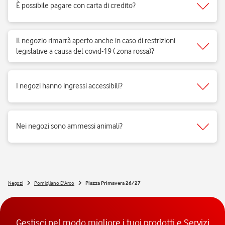
È possibile pagare con carta di credito?
Sì, accettiamo tutti i tipi di carte del circuito Visa, Mastercard.
Il negozio rimarrà aperto anche in caso di restrizioni
legislative a causa del covid-19 ( zona rossa)?
Sì, i negozi di telefonia possono aprire regolarmente e ricevere clienti
per vendita di prodotti e servizi e per fornire il supporto necessario.
I negozi hanno ingressi accessibili?
Si, i negozi Vodafone sono realizzati per rispondere alle esigenze di
fruibilità delle persone a mobilità ridotta.
Nei negozi sono ammessi animali?
Si, nei negozi Vodafone Italia sono ammessi tutti gli animali 😉
Negozi
Pomigliano D'Arco
Piazza Primavera 26/27
Gestisci nel modo migliore i tuoi prodotti e Servizi