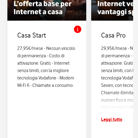
Casa Start
Casa Pro
27,95€/mese - Nessun vincolo
29,95€/mese - Nes
di permanenza - Costo di
di permanenza - Co
attivazione: Gratis - Internet
attivazione: Gratis. 
senza limiti, con la migliore
senza limiti, con la
tecnologia Vodafone - Modem
tecnologia Vodafo
Wi-Fi 6 - Chiamate a consumo.
Seven, con tecnologi
Chiamate illimitate
numeri fissi e mobil
Solo se attivi l’offe
12 mesi di Vodafon
Leggi tutto
sconti ed esperienz
poi si disattiva in a
Assicurazione Assi