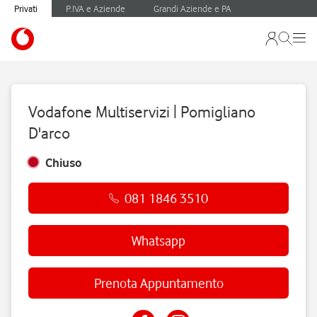
Privati
P.IVA e Aziende
Grandi Aziende e PA
Vodafone Multiservizi | Pomigliano
D'arco
Chiuso
081 1846 3510
Whatsapp
Prenota Appuntamento