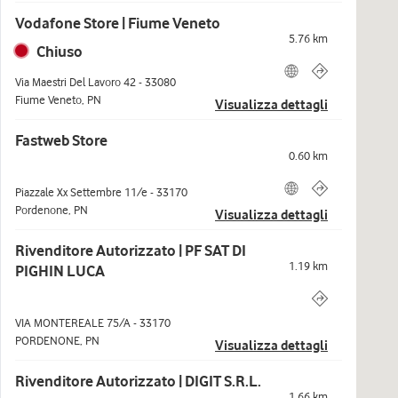
Vodafone Store | Fiume Veneto
5.76
km
Chiuso
Via Maestri Del Lavoro 42
-
33080
Fiume Veneto
,
PN
Visualizza dettagli
Fastweb Store
0.60
km
Piazzale Xx Settembre 11/e
-
33170
Pordenone
,
PN
Visualizza dettagli
Rivenditore Autorizzato | PF SAT DI
1.19
km
PIGHIN LUCA
VIA MONTEREALE 75/A
-
33170
PORDENONE
,
PN
Visualizza dettagli
Rivenditore Autorizzato | DIGIT S.R.L.
1.66
km