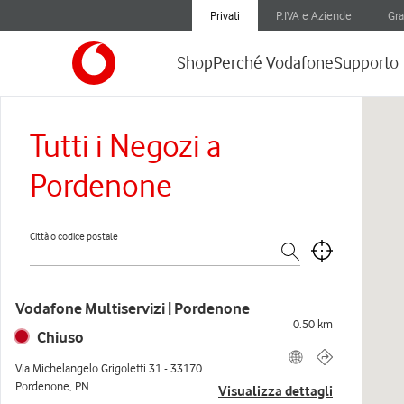
Privati
P.IVA e Aziende
Gra
Shop
Perché Vodafone
Supporto
Tutti i Negozi a
Pordenone
Città o codice postale
Vodafone Multiservizi | Pordenone
0.50
km
Chiuso
Via Michelangelo Grigoletti 31
-
33170
Pordenone
,
PN
Visualizza dettagli