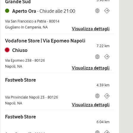
Grande Sud
Aperto Ora
-
Chiude alle
21:00
Via San Francesco a Patria
-
80014
Giugliano In Campania
,
NA
Visualizza dettagli
Vodafone Store | Via Epomeo Napoli
7.22
km
Chiuso
Via Epomeo 238
-
80126
Napoli
,
NA
Visualizza dettagli
Fastweb Store
4.39
km
Via Provinciale Napoli 23
-
80126
Napoli
,
NA
Visualizza dettagli
Fastweb Store
6.04
km