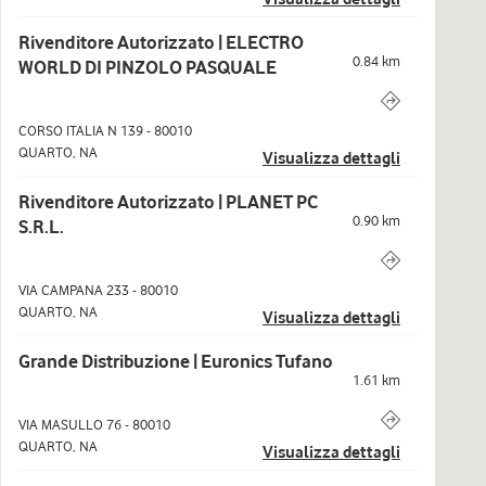
Rivenditore Autorizzato | ELECTRO
0.84
km
WORLD DI PINZOLO PASQUALE
CORSO ITALIA N 139
-
80010
QUARTO
,
NA
Visualizza dettagli
Rivenditore Autorizzato | PLANET PC
0.90
km
S.R.L.
VIA CAMPANA 233
-
80010
QUARTO
,
NA
Visualizza dettagli
Grande Distribuzione | Euronics Tufano
1.61
km
VIA MASULLO 76
-
80010
QUARTO
,
NA
Visualizza dettagli