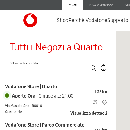
Privati
P.IVA e Aziende
Gra
Shop
Perché Vodafone
Supporto
Tutti i Negozi a Quarto
Città o codice postale
Vodafone Store | Quarto
1.52
km
Aperto Ora
-
Chiude alle
21:00
Via Masullo Snc
-
80010
Quarto
,
NA
Visualizza dettagli
Vodafone Store | Parco Commerciale
5.90
km