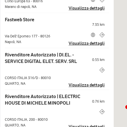
Corso Europa 63
-
80016
Marano di napoli
,
NA
Visualizza dettagli
Fastweb Store
7.35
km
Via Dell' Epomeo 177
-
80126
Napoli
,
NA
Visualizza dettagli
Rivenditore Autorizzato | DI.EL. -
0.55
km
SERVICE DIGITAL ELET. SERV. SRL
CORSO ITALIA 316/D
-
80010
QUARTO
,
NA
Visualizza dettagli
Rivenditore Autorizzato | ELECTRIC
0.76
km
HOUSE DI MICHELE MINOPOLI
CORSO ITALIA, 200
-
80010
QUARTO
,
NA
Visualizza dettagli