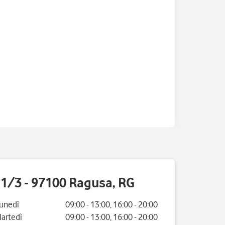
i 1/3 - 97100 Ragusa, RG
iorno della settimana
Orario
unedì
09:00
-
13:00
,
16:00
-
20:00
artedì
09:00
-
13:00
,
16:00
-
20:00