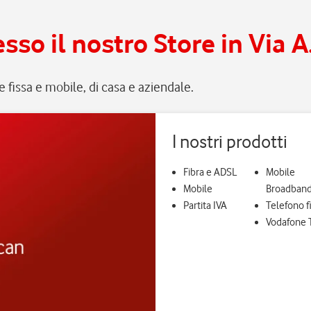
sso il nostro Store in Via A
ete fissa e mobile, di casa e aziendale.
I nostri prodotti
Fibra e ADSL
Mobile
Mobile
Broadban
Partita IVA
Telefono f
Vodafone 