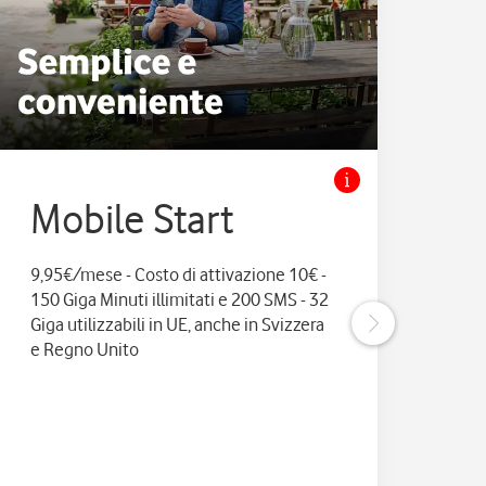
Mobile Start
M
9,95€/mese - Costo di attivazione 10€ -
11,9
150 Giga Minuti illimitati e 200 SMS - 32
e 20
Giga utilizzabili in UE, anche in Svizzera
anc
e Regno Unito