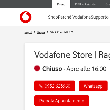
Privati
P.IVA e Aziende
Gra
Shop
Perché Vodafone
Supporto
Negozi
Ragusa
Via A. Ponchielli 1/3
Vodafone Store | R
Chiuso
-
Apre alle
16:00
0932 623960
Whatsapp
Prenota Appuntamento