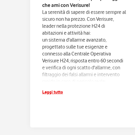
che ami con Verisure!
La serenità di sapere di essere sempre al
sicuro non ha prezzo. Con Verisure,
leader nella protezione H24 di
abitazioni e attività hai:
un sistema d'allarme avanzato,
progettato sulle tue esigenze e
connesso alla Centrale Operativa
Verisure H24; risposta entro 60 secondi
e verifica di ogni scatto d'allarme, con
filtraggio dei falsi allarmi e intervento
rapido in caso di pericolo reale;
assistenza e manutenzione continua,
Leggi tutto
senza pensieri.