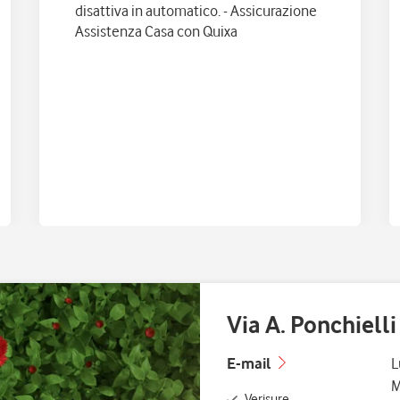
disattiva in automatico. - Assicurazione
Assistenza Casa con Quixa
Via A. Ponchiell
G
E-mail
L
M
Verisure