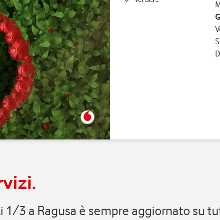
M
G
V
S
D
vizi.
elli 1/3 a Ragusa è sempre aggiornato su t