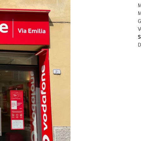
M
M
G
V
S
D