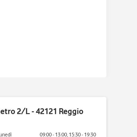
ietro 2/L - 42121 Reggio
iorno della settimana
Orario
unedì
09:00
-
13:00
,
15:30
-
19:30