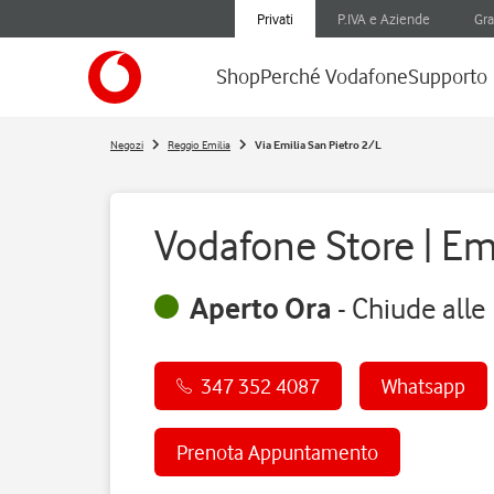
Privati
P.IVA e Aziende
Gra
Shop
Perché Vodafone
Supporto
Negozi
Reggio Emilia
Via Emilia San Pietro 2/L
Vodafone Store | Emi
Aperto Ora
-
Chiude alle
347 352 4087
Whatsapp
Prenota Appuntamento