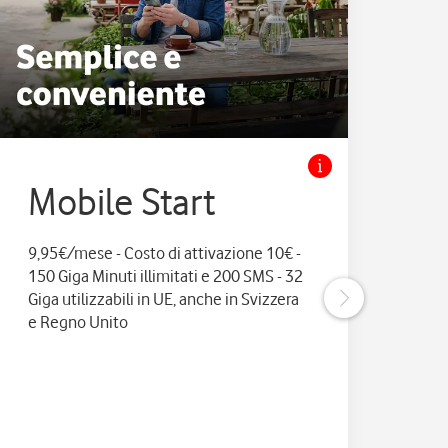
Mobile Start
M
9,95€/mese - Costo di attivazione 10€ -
11,9
150 Giga Minuti illimitati e 200 SMS - 32
e 20
Giga utilizzabili in UE, anche in Svizzera
anc
e Regno Unito