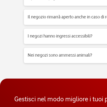
Sì, accettiamo tutti i tipi di carte del circuito Visa, Mast
Il negozio rimarrà aperto anche in caso di r
Sì, i negozi di telefonia possono aprire regolarmente e 
I negozi hanno ingressi accessibili?
Si, i negozi Vodafone sono realizzati per rispondere alle
Nei negozi sono ammessi animali?
Si, nei negozi Vodafone Italia sono ammessi tutti gli a
Gestisci nel modo migliore i tuoi 