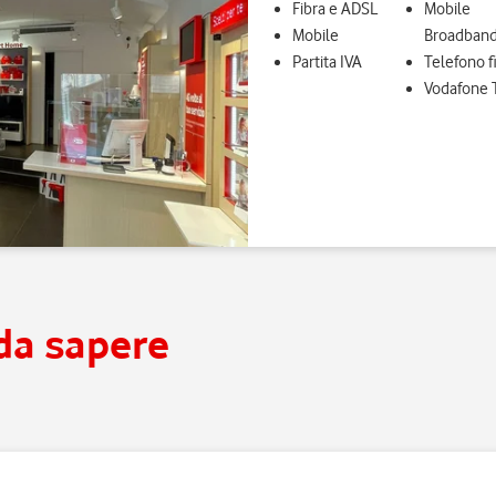
Fibra e ADSL
Mobile
Mobile
Broadban
Partita IVA
Telefono f
Vodafone 
 da sapere