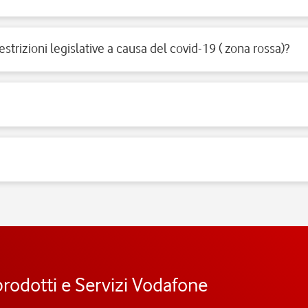
ercard.
estrizioni legislative a causa del covid-19 ( zona rossa)?
ricevere clienti per vendita di prodotti e servizi e per fornire il supporto 
 esigenze di fruibilità delle persone a mobilità ridotta.
nimali 😉
prodotti e Servizi Vodafone