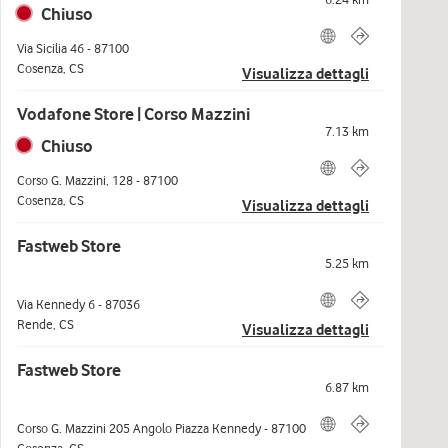
Chiuso
Via Sicilia 46
-
87100
Cosenza
,
CS
Visualizza dettagli
Vodafone Store | Corso Mazzini
7.13
km
Chiuso
Corso G. Mazzini, 128
-
87100
Cosenza
,
CS
Visualizza dettagli
Fastweb Store
5.25
km
Via Kennedy 6
-
87036
Rende
,
CS
Visualizza dettagli
Fastweb Store
6.87
km
Corso G. Mazzini 205 Angolo Piazza Kennedy
-
87100