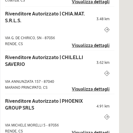
Cosenza
,
CS
Visualizza dettagli
Rivenditore Autorizzato | CHIA.MAT.
3.48
km
S.R.L.S.
VIA G. DE CHIRICO, SN
-
87036
RENDE
,
CS
Visualizza dettagli
Rivenditore Autorizzato | CHILELLI
3.62
km
SAVERIO
VIA ANNUNZIATA 157
-
87040
MARANO PRINCIPATO
,
CS
Visualizza dettagli
Rivenditore Autorizzato | PHOENIX
4.91
km
GROUP SRLS
VIA MICHELE MORELLI 5
-
87036
RENDE
,
CS
Visualizza dettagli