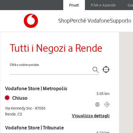
Privati
P.IVA e Aziende
Gra
Shop
Perché Vodafone
Supporto
Tutti i Negozi a Rende
Città o codice postale
Vodafone Store | Metropolis
5.05
km
Chiuso
Via Kennedy Snc
-
87036
Rende
,
CS
Visualizza dettagli
Vodafone Store | Tribunale
6.24
km