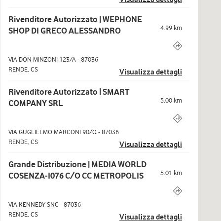
Rivenditore Autorizzato | WEPHONE
4.99
km
SHOP DI GRECO ALESSANDRO
VIA DON MINZONI 123/A
-
87036
RENDE
,
CS
Visualizza dettagli
Rivenditore Autorizzato | SMART
5.00
km
COMPANY SRL
VIA GUGLIELMO MARCONI 90/Q
-
87036
RENDE
,
CS
Visualizza dettagli
Grande Distribuzione | MEDIA WORLD
5.01
km
COSENZA-I076 C/O CC METROPOLIS
VIA KENNEDY SNC
-
87036
RENDE
,
CS
Visualizza dettagli