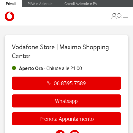
Privati
P.IVA e Aziende
Grandi Aziende e PA
Vodafone Store | Maximo Shopping
Center
Aperto Ora
-
Chiude alle
21:00
06 8395 7589
Whatsapp
Prenota Appuntamento