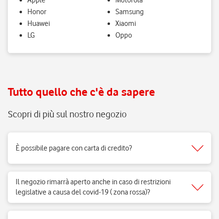
Apple
Motorola
Honor
Samsung
Huawei
Xiaomi
LG
Oppo
Tutto quello che c'è da sapere
Scopri di più sul nostro negozio
È possibile pagare con carta di credito?
Sì, accettiamo tutti i tipi di carte del circuito Visa, Mastercard.
Il negozio rimarrà aperto anche in caso di restrizioni
legislative a causa del covid-19 ( zona rossa)?
Sì, i negozi di telefonia possono aprire regolarmente e ricevere clienti
per vendita di prodotti e servizi e per fornire il supporto necessario.