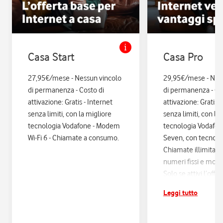
Casa Start
Casa Pro
27,95€/mese - Nessun vincolo
29,95€/mese - Nes
di permanenza - Costo di
di permanenza - Co
attivazione: Gratis - Internet
attivazione: Gratis. 
senza limiti, con la migliore
senza limiti, con la
tecnologia Vodafone - Modem
tecnologia Vodafo
Wi-Fi 6 - Chiamate a consumo.
Seven, con tecnologi
Chiamate illimitate
numeri fissi e mobil
Solo se attivi l’offe
12 mesi di Vodafon
Leggi tutto
sconti ed esperienz
poi si disattiva in a
Assicurazione Assi