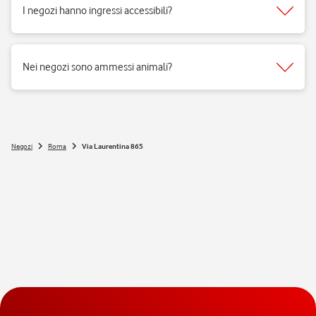
I negozi hanno ingressi accessibili?
Si, i negozi Vodafone sono realizzati per rispondere alle esigenze di
fruibilità delle persone a mobilità ridotta.
Nei negozi sono ammessi animali?
Si, nei negozi Vodafone Italia sono ammessi tutti gli animali 😉
Negozi
Roma
Via Laurentina 865