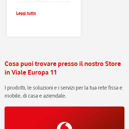
un sistema d'allarme avanzato,
progettato sulle tue esigenze
Leggi tutto
e connesso alla Centrale
Operativa Verisure H24;
risposta entro 60 secondi e
verifica di ogni scatto
d'allarme, con filtraggio dei
falsi allarmi e intervento rapido
in caso di pericolo reale;
Cosa puoi trovare presso il nostro Store
assistenza e manutenzione
in Viale Europa 11
continua, senza pensieri.
I prodotti, le soluzioni e i servizi per la tua rete fissa e
mobile, di casa e aziendale.