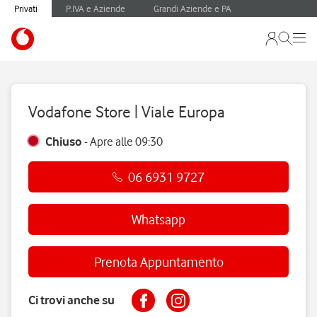
Privati
P.IVA e Aziende
Grandi Aziende e PA
Vodafone Store | Viale Europa
Chiuso
-
Apre alle
09:30
06 6931 9727
Whatsapp
Prenota Appuntamento
Ci trovi anche su