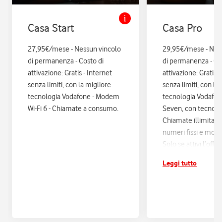
Casa Start
Casa Pro
27,95€/mese - Nessun vincolo
29,95€/mese - Nes
di permanenza - Costo di
di permanenza - Co
attivazione: Gratis - Internet
attivazione: Gratis. 
senza limiti, con la migliore
senza limiti, con la
tecnologia Vodafone - Modem
tecnologia Vodafo
Wi-Fi 6 - Chiamate a consumo.
Seven, con tecnologi
Chiamate illimitate
numeri fissi e mobil
Solo se attivi l’offe
12 mesi di Vodafon
Leggi tutto
sconti ed esperienz
poi si disattiva in a
Assicurazione Assi
con Quixa