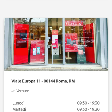
Viale Europa 11 - 00144 Roma, RM
Verisure
Giorno della settimana
Orario
Lunedì
09:30
-
19:30
Martedì
09:30
-
19:30