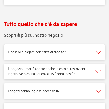
Tutto quello che c'è da sapere
Scopri di più sul nostro negozio
È possibile pagare con carta di credito?
Sì, accettiamo tutti i tipi di carte del circuito Visa, Mastercard.
Il negozio rimarrà aperto anche in caso di restrizioni
legislative a causa del covid-19 ( zona rossa)?
Sì, i negozi di telefonia possono aprire regolarmente e ricevere clienti
per vendita di prodotti e servizi e per fornire il supporto necessario.
I negozi hanno ingressi accessibili?
Si, i negozi Vodafone sono realizzati per rispondere alle esigenze di
fruibilità delle persone a mobilità ridotta.