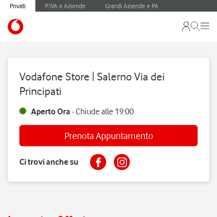
Privati
P.IVA e Aziende
Grandi Aziende e PA
Vodafone Store | Salerno Via dei
Principati
Aperto Ora
-
Chiude alle
19:00
Prenota Appuntamento
Ci trovi anche su