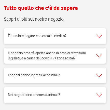
Tutto quello che c'è da sapere
Scopri di più sul nostro negozio
È possibile pagare con carta di credito?
Sì, accettiamo tutti i tipi di carte del circuito Visa, Mastercard.
Il negozio rimarrà aperto anche in caso di restrizioni
legislative a causa del covid-19 ( zona rossa)?
Sì, i negozi di telefonia possono aprire regolarmente e ricevere clienti
per vendita di prodotti e servizi e per fornire il supporto necessario.
I negozi hanno ingressi accessibili?
Si, i negozi Vodafone sono realizzati per rispondere alle esigenze di
fruibilità delle persone a mobilità ridotta.
Nei negozi sono ammessi animali?
Si, nei negozi Vodafone Italia sono ammessi tutti gli animali 😉