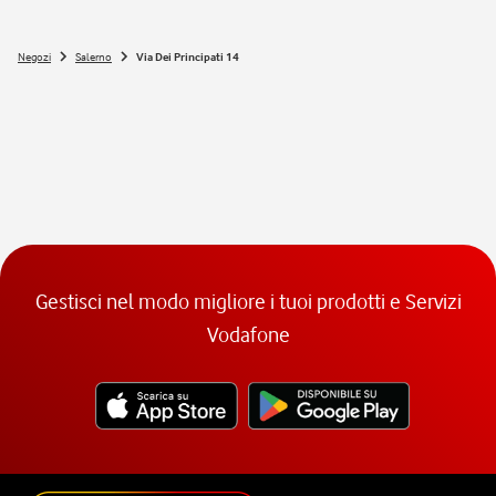
Negozi
Salerno
Via Dei Principati 14
Gestisci nel modo migliore i tuoi prodotti e Servizi
Vodafone