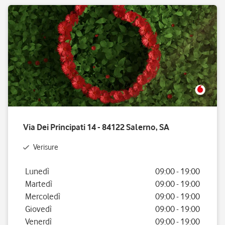
Via Dei Principati 14 - 84122 Salerno, SA
Verisure
Giorno della settimana
Orario
Lunedì
09:00
-
19:00
Martedì
09:00
-
19:00
Mercoledì
09:00
-
19:00
Giovedì
09:00
-
19:00
Venerdì
09:00
-
19:00