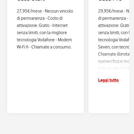
27,95€/mese - Nessun vincolo
29,95€/mese - Nes
di permanenza - Costo di
di permanenza - Co
attivazione: Gratis - Internet
attivazione: Gratis. 
senza limiti, con la migliore
senza limiti, con la
tecnologia Vodafone - Modem
tecnologia Vodafo
Wi-Fi 6 - Chiamate a consumo.
Seven, con tecnologi
Chiamate illimitate
numeri fissi e mobil
Solo se attivi l’offe
12 mesi di Vodafon
Leggi tutto
sconti ed esperienz
poi si disattiva in a
Assicurazione Assi
con Quixa