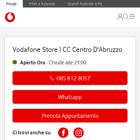
Privati
P.IVA e Aziende
Grandi Aziende e PA
Vodafone Store | CC Centro D'Abruzzo
Aperto Ora
-
Chiude alle
21:00
085 812 8057
Whatsapp
Prenota Appuntamento
Ci trovi anche su