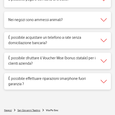
Sì, accettiamo tutti i tipi di carte del circuito Visa, Mastercard.
Nei negozi sono ammessi animali?
Si, nei negozi Vodafone Italia sono ammessi tutti gli animali 😉
É possibile acquistare un telefono a rate senza
domiciliazione bancaria?
Si, è possibile tramite il nostro servizio Flexy Pay.
È possibile sfruttare il Voucher Mise (bonus statale) per i
clienti azienda?
Si, è possibile. Tramite un nostro consulente avrai la soluzione fatta
apposta per la tua azienda.
È possibile effettuare riparazioni smarphone fuori
garanzia ?
Si, basta recarsi in Store per effettuare una valutazione ed un
preventivo con un nostro esperto Tech.
Negozi
San Giovanni Teatino
Via Po Snc