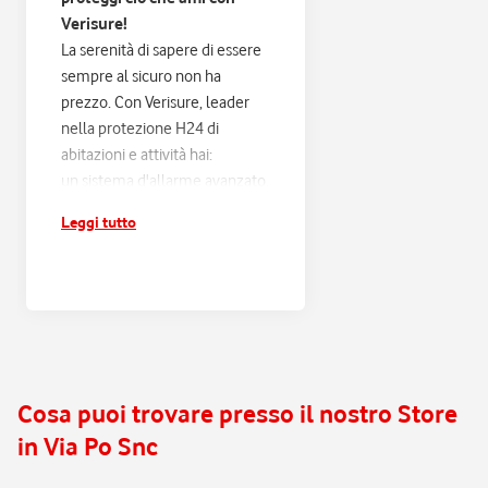
Verisure!
La serenità di sapere di essere
sempre al sicuro non ha
prezzo. Con Verisure, leader
nella protezione H24 di
abitazioni e attività hai:
un sistema d'allarme avanzato,
progettato sulle tue esigenze
Leggi tutto
e connesso alla Centrale
Operativa Verisure H24;
risposta entro 60 secondi e
verifica di ogni scatto
d'allarme, con filtraggio dei
falsi allarmi e intervento rapido
in caso di pericolo reale;
Cosa puoi trovare presso il nostro Store
assistenza e manutenzione
in Via Po Snc
continua, senza pensieri.