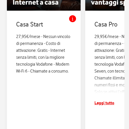
Casa Start
Casa Pro
27,95€/mese - Nessun vincolo
29,95€/mese - Nes
di permanenza - Costo di
di permanenza - Co
attivazione: Gratis - Internet
attivazione: Gratis. 
senza limiti, con la migliore
senza limiti, con la
tecnologia Vodafone - Modem
tecnologia Vodafo
Wi-Fi 6 - Chiamate a consumo.
Seven, con tecnologi
Chiamate illimitate
numeri fissi e mobil
Solo se attivi l’offe
12 mesi di Vodafon
Leggi tutto
sconti ed esperienz
poi si disattiva in a
Assicurazione Assi
con Quixa