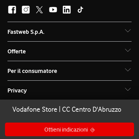
Fastweb S.p.A.
Offerte
Per il consumatore
Privacy
Vodafone Store | CC Centro D'Abruzzo
© Copyright 2026 - Ragione sociale: Fastweb S.p.A. -
Partita IVA: 12878470157
Vodafone è un marchio licenziato a Fastweb S.p.A.
Ottieni indicazioni