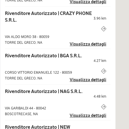
TORRE DEL GRECO
,
NA
Visualizza dettagli
Rivenditore Autorizzato | CRAZY PHONE
3.96
km
S.R.L.
VIA ALDO MORO 38
-
80059
TORRE DEL GRECO
,
NA
Visualizza dettagli
Rivenditore Autorizzato | BGA S.R.L.
4.27
km
CORSO VITTORIO EMANUELE 122
-
80059
TORRE DEL GRECO
,
NA
Visualizza dettagli
Rivenditore Autorizzato | NAG S.R.L.
4.48
km
VIA GARIBALDI 44
-
80042
BOSCOTRECASE
,
NA
Visualizza dettagli
Rivenditore Autorizzato | NEW