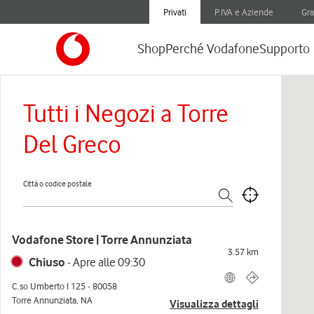
Privati
P.IVA e Aziende
Gra
Shop
Perché Vodafone
Supporto
Tutti i Negozi a Torre
Del Greco
Città o codice postale
Vodafone Store | Torre Annunziata
3.57
km
Chiuso
-
Apre alle
09:30
C.so Umberto I 125
-
80058
Torre Annunziata
,
NA
Visualizza dettagli