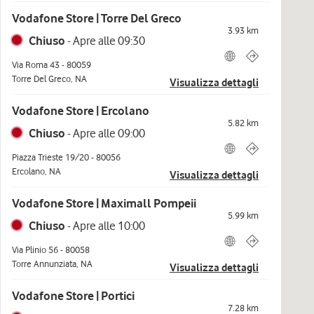
Vodafone Store | Torre Del Greco
3.93
km
Chiuso
-
Apre alle
09:30
Via Roma 43
-
80059
Torre Del Greco
,
NA
Visualizza dettagli
Vodafone Store | Ercolano
5.82
km
Chiuso
-
Apre alle
09:00
Piazza Trieste 19/20
-
80056
Ercolano
,
NA
Visualizza dettagli
Vodafone Store | Maximall Pompeii
5.99
km
Chiuso
-
Apre alle
10:00
Via Plinio 56
-
80058
Torre Annunziata
,
NA
Visualizza dettagli
Vodafone Store | Portici
7.28
km