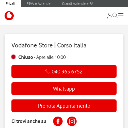
Privati
P.IVA e Aziende
Grandi Aziende e PA
Vodafone Store | Corso Italia
Chiuso
-
Apre alle
10:00
040 965 6752
Whatsapp
Prenota Appuntamento
Ci trovi anche su