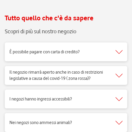
Tutto quello che c'è da sapere
Scopri di più sul nostro negozio
È possibile pagare con carta di credito?
Sì, accettiamo tutti i tipi di carte del circuito Visa, Mastercard.
Il negozio rimarrà aperto anche in caso di restrizioni
legislative a causa del covid-19 ( zona rossa)?
Sì, i negozi di telefonia possono aprire regolarmente e ricevere clienti
per vendita di prodotti e servizi e per fornire il supporto necessario.
I negozi hanno ingressi accessibili?
Si, i negozi Vodafone sono realizzati per rispondere alle esigenze di
fruibilità delle persone a mobilità ridotta.
Nei negozi sono ammessi animali?