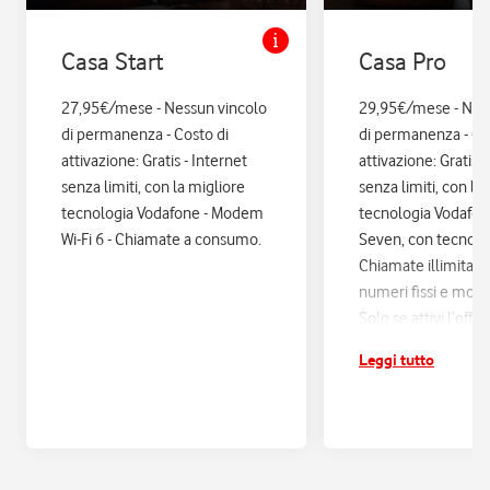
Casa Start
Casa Pro
27,95€/mese - Nessun vincolo
29,95€/mese - Nes
di permanenza - Costo di
di permanenza - Co
attivazione: Gratis - Internet
attivazione: Gratis. 
senza limiti, con la migliore
senza limiti, con la
tecnologia Vodafone - Modem
tecnologia Vodafo
Wi-Fi 6 - Chiamate a consumo.
Seven, con tecnologi
Chiamate illimitate
numeri fissi e mobil
Solo se attivi l’offe
12 mesi di Vodafon
Leggi tutto
sconti ed esperienz
poi si disattiva in a
Assicurazione Assi
con Quixa