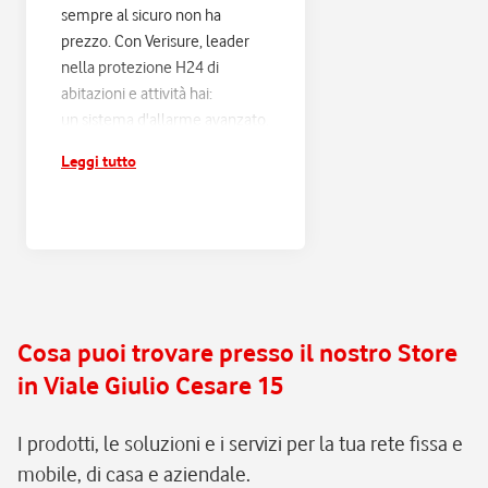
sempre al sicuro non ha
prezzo. Con Verisure, leader
nella protezione H24 di
abitazioni e attività hai:
un sistema d'allarme avanzato,
progettato sulle tue esigenze
Leggi tutto
e connesso alla Centrale
Operativa Verisure H24;
risposta entro 60 secondi e
verifica di ogni scatto
d'allarme, con filtraggio dei
falsi allarmi e intervento rapido
in caso di pericolo reale;
Cosa puoi trovare presso il nostro Store
assistenza e manutenzione
in Viale Giulio Cesare 15
continua, senza pensieri.
I prodotti, le soluzioni e i servizi per la tua rete fissa e
mobile, di casa e aziendale.