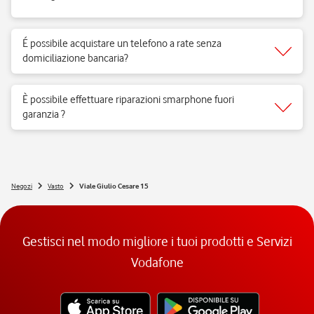
Si, nei negozi Vodafone Italia sono ammessi tutti gli animali 😉
É possibile acquistare un telefono a rate senza
domiciliazione bancaria?
Si, è possibile tramite il nostro servizio Flexy Pay.
È possibile effettuare riparazioni smarphone fuori
garanzia ?
Si, basta recarsi in Store per effettuare una valutazione ed un
preventivo con un nostro esperto Tech.
Negozi
Vasto
Viale Giulio Cesare 15
Gestisci nel modo migliore i tuoi prodotti e Servizi
Vodafone