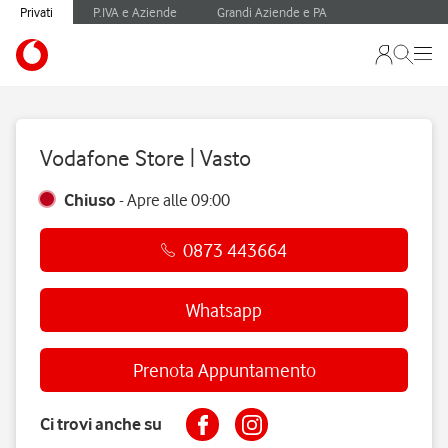
Privati
P.IVA e Aziende
Grandi Aziende e PA
Vodafone Store | Vasto
Chiuso
-
Apre alle
09:00
0873 443664
Whatsapp
Prenota Appuntamento
Ci trovi anche su