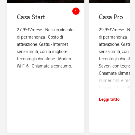
Casa Start
Casa Pro
27,95€/mese - Nessun vincolo
29,95€/mese - Nes
di permanenza - Costo di
di permanenza - Co
attivazione: Gratis - Internet
attivazione: Gratis. 
senza limiti, con la migliore
senza limiti, con la
tecnologia Vodafone - Modem
tecnologia Vodafo
Wi-Fi 6 - Chiamate a consumo.
Seven, con tecnologi
Chiamate illimitate
numeri fissi e mobil
Solo se attivi l’offe
12 mesi di Vodafon
Leggi tutto
sconti ed esperienz
poi si disattiva in a
Assicurazione Assi
con Quixa