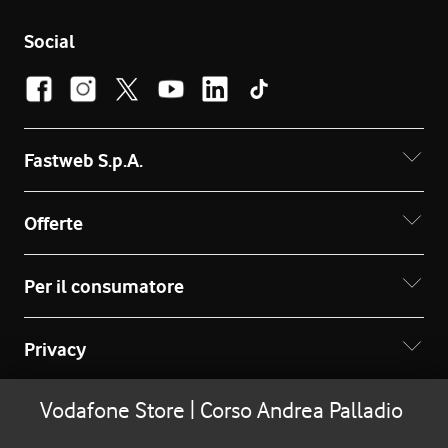
Social
Fastweb S.p.A.
Offerte
Per il consumatore
Privacy
Vodafone Store | Corso Andrea Palladio
© Copyright 2026 - Ragione sociale: Fastweb S.p.A. -
Partita IVA: 12878470157