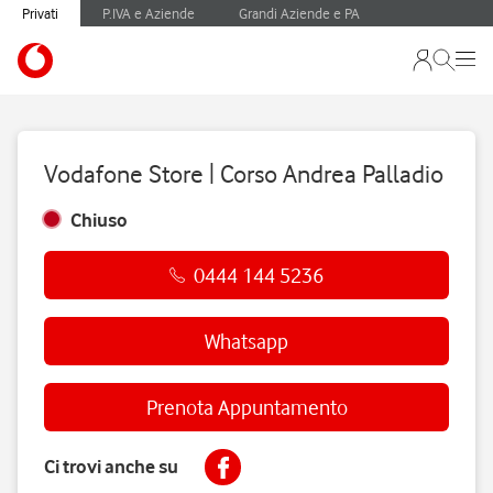
Privati
P.IVA e Aziende
Grandi Aziende e PA
Vodafone Store | Corso Andrea Palladio
Chiuso
0444 144 5236
Whatsapp
Prenota Appuntamento
Ci trovi anche su