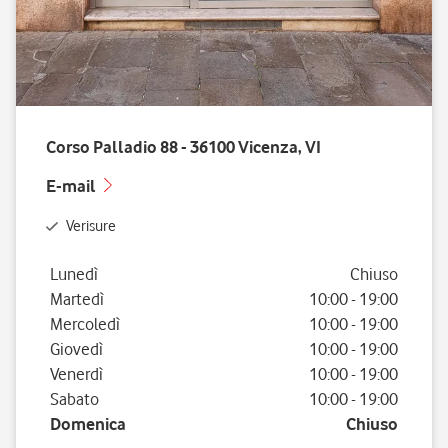
Corso Palladio 88 - 36100 Vicenza, VI
E-mail
Verisure
Giorno della settimana
Orario
Lunedì
Chiuso
Martedì
10:00
-
19:00
Mercoledì
10:00
-
19:00
Giovedì
10:00
-
19:00
Venerdì
10:00
-
19:00
Sabato
10:00
-
19:00
Domenica
Chiuso