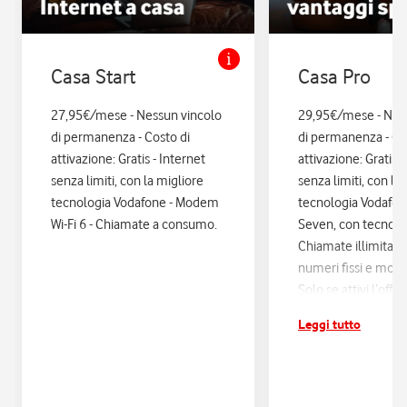
Casa Start
Casa Pro
27,95€/mese - Nessun vincolo
29,95€/mese - Nes
di permanenza - Costo di
di permanenza - Co
attivazione: Gratis - Internet
attivazione: Gratis. 
senza limiti, con la migliore
senza limiti, con la
tecnologia Vodafone - Modem
tecnologia Vodafo
Wi-Fi 6 - Chiamate a consumo.
Seven, con tecnologi
Chiamate illimitate
numeri fissi e mobil
Solo se attivi l’offe
12 mesi di Vodafon
Leggi tutto
sconti ed esperienz
poi si disattiva in a
Assicurazione Assi
con Quixa