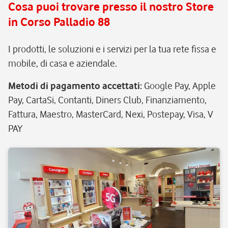
Cosa puoi trovare presso il nostro Store
assistenza e manutenzione
in Corso Palladio 88
continua, senza pensieri.
I prodotti, le soluzioni e i servizi per la tua rete fissa e
mobile, di casa e aziendale.
Metodi di pagamento accettati
:
Google Pay, Apple
Pay, CartaSi, Contanti, Diners Club, Finanziamento,
Fattura, Maestro, MasterCard, Nexi, Postepay, Visa, V
PAY