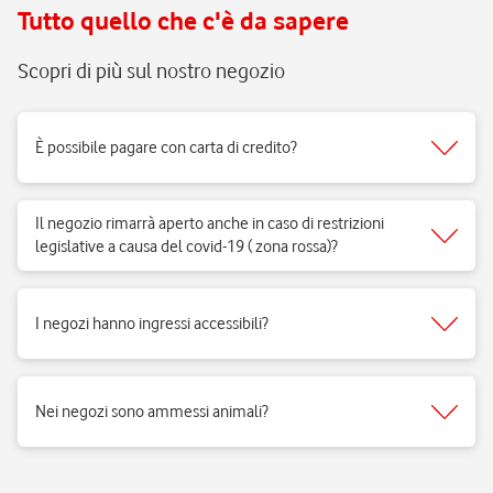
Tutto quello che c'è da sapere
Scopri di più sul nostro negozio
È possibile pagare con carta di credito?
Sì, accettiamo tutti i tipi di carte del circuito Visa, Mastercard.
Il negozio rimarrà aperto anche in caso di restrizioni
legislative a causa del covid-19 ( zona rossa)?
Sì, i negozi di telefonia possono aprire regolarmente e ricevere clienti
per vendita di prodotti e servizi e per fornire il supporto necessario.
I negozi hanno ingressi accessibili?
Si, i negozi Vodafone sono realizzati per rispondere alle esigenze di
fruibilità delle persone a mobilità ridotta.
Nei negozi sono ammessi animali?
Si, nei negozi Vodafone Italia sono ammessi tutti gli animali 😉