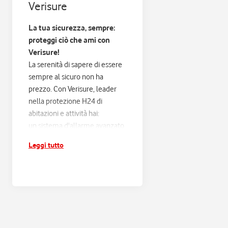
Verisure
La tua sicurezza, sempre:
proteggi ciò che ami con
Verisure!
La serenità di sapere di essere
sempre al sicuro non ha
prezzo. Con Verisure, leader
nella protezione H24 di
abitazioni e attività hai:
un sistema d'allarme avanzato,
progettato sulle tue esigenze
Leggi tutto
e connesso alla Centrale
Operativa Verisure H24;
risposta entro 60 secondi e
verifica di ogni scatto
d'allarme, con filtraggio dei
falsi allarmi e intervento rapido
in caso di pericolo reale;