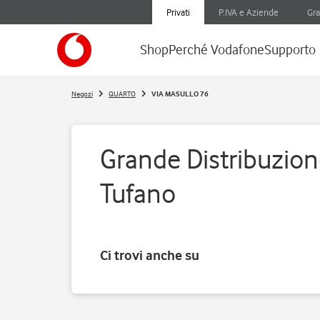
Privati
P.IVA e Aziende
Gra
Shop
Perché Vodafone
Supporto
Negozi
QUARTO
VIA MASULLO 76
Grande Distribuzion
Tufano
Ci trovi anche su