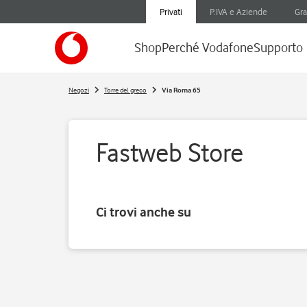
Privati
P.IVA e Aziende
Gra
Shop
Perché Vodafone
Supporto
Negozi
Torre del greco
Via Roma 65
Fastweb Store
Ci trovi anche su