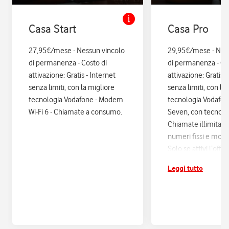
Casa Start
Casa Pro
27,95€/mese - Nessun vincolo
29,95€/mese - Nes
di permanenza - Costo di
di permanenza - Co
attivazione: Gratis - Internet
attivazione: Gratis. 
senza limiti, con la migliore
senza limiti, con la
tecnologia Vodafone - Modem
tecnologia Vodafo
Wi-Fi 6 - Chiamate a consumo.
Seven, con tecnologi
Chiamate illimitate
numeri fissi e mobil
Solo se attivi l’offe
12 mesi di Vodafon
Leggi tutto
sconti ed esperienz
poi si disattiva in a
Assicurazione Assi
con Quixa