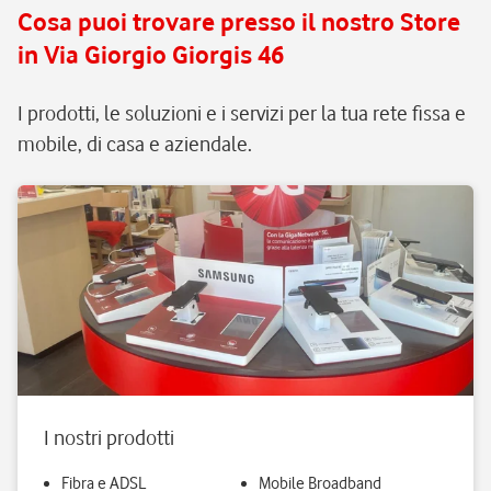
Cosa puoi trovare presso il nostro Store
assistenza e manutenzione
in Via Giorgio Giorgis 46
continua, senza pensieri.
I prodotti, le soluzioni e i servizi per la tua rete fissa e
mobile, di casa e aziendale.
I nostri prodotti
Fibra e ADSL
Mobile Broadband