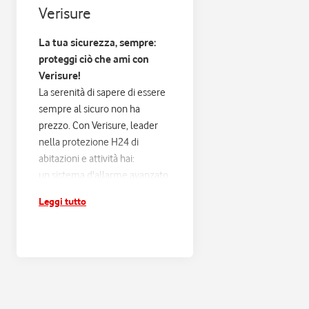
Verisure
La tua sicurezza, sempre:
proteggi ciò che ami con
Verisure!
La serenità di sapere di essere
sempre al sicuro non ha
prezzo. Con Verisure, leader
nella protezione H24 di
abitazioni e attività hai:
un sistema d'allarme avanzato,
progettato sulle tue esigenze
Leggi tutto
e connesso alla Centrale
Operativa Verisure H24;
risposta entro 60 secondi e
verifica di ogni scatto
d'allarme, con filtraggio dei
falsi allarmi e intervento rapido
in caso di pericolo reale;