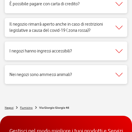
È possibile pagare con carta di credito?
Sì, accettiamo tutti i tipi di carte del circuito Visa, Mastercard.
Il negozio rimarrà aperto anche in caso di restrizioni
legislative a causa del covid-19 ( zona rossa)?
Sì, i negozi di telefonia possono aprire regolarmente e ricevere clienti
per vendita di prodotti e servizi e per fornire il supporto necessario.
I negozi hanno ingressi accessibili?
Si, i negozi Vodafone sono realizzati per rispondere alle esigenze di
fruibilità delle persone a mobilità ridotta.
Nei negozi sono ammessi animali?
Si, nei negozi Vodafone Italia sono ammessi tutti gli animali 😉
Negozi
Fiumicino
Via Giorgio Giorgis 46
Gestisci nel modo migliore i tuoi prodotti e Servizi