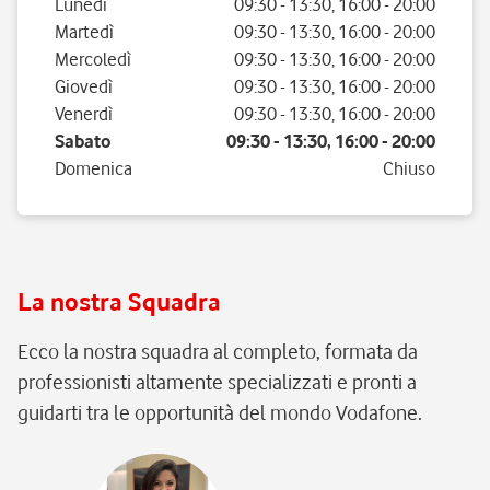
Giorno della settimana
Orario
Lunedì
09:30
-
13:30
,
16:00
-
20:00
Martedì
09:30
-
13:30
,
16:00
-
20:00
Mercoledì
09:30
-
13:30
,
16:00
-
20:00
Giovedì
09:30
-
13:30
,
16:00
-
20:00
Venerdì
09:30
-
13:30
,
16:00
-
20:00
Sabato
09:30
-
13:30
,
16:00
-
20:00
Domenica
Chiuso
La nostra Squadra
Ecco la nostra squadra al completo, formata da
professionisti altamente specializzati e pronti a
guidarti tra le opportunità del mondo Vodafone.