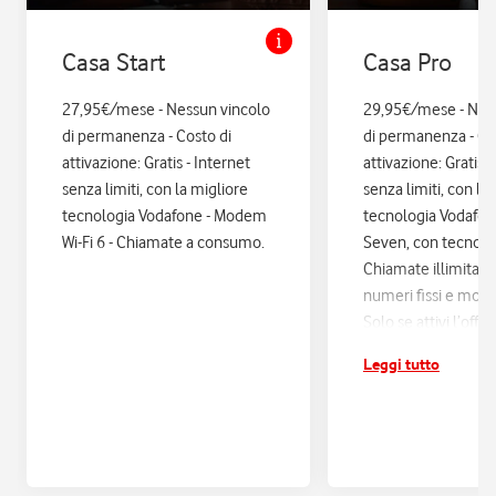
Casa Start
Casa Pro
27,95€/mese - Nessun vincolo
29,95€/mese - Nes
di permanenza - Costo di
di permanenza - Co
attivazione: Gratis - Internet
attivazione: Gratis. 
senza limiti, con la migliore
senza limiti, con la
tecnologia Vodafone - Modem
tecnologia Vodafo
Wi-Fi 6 - Chiamate a consumo.
Seven, con tecnologi
Chiamate illimitate
numeri fissi e mobil
Solo se attivi l’offe
12 mesi di Vodafon
Leggi tutto
sconti ed esperienz
poi si disattiva in a
Assicurazione Assi
con Quixa