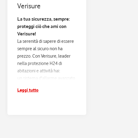
Verisure
La tua sicurezza, sempre:
proteggi ciò che ami con
Verisure!
La serenità di sapere di essere
sempre al sicuro non ha
prezzo. Con Verisure, leader
nella protezione H24 di
abitazioni e attività hai:
un sistema d'allarme avanzato,
progettato sulle tue esigenze
Leggi tutto
e connesso alla Centrale
Operativa Verisure H24;
risposta entro 60 secondi e
verifica di ogni scatto
d'allarme, con filtraggio dei
falsi allarmi e intervento rapido
in caso di pericolo reale;