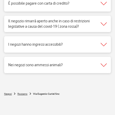
È possibile pagare con carta di credito?
Sì, accettiamo tutti i tipi di carte del circuito Visa, Mastercard.
Il negozio rimarrà aperto anche in caso di restrizioni
legislative a causa del covid-19 ( zona rossa)?
Sì, i negozi di telefonia possono aprire regolarmente e ricevere clienti
per vendita di prodotti e servizi e per fornire il supporto necessario.
I negozi hanno ingressi accessibili?
Si, i negozi Vodafone sono realizzati per rispondere alle esigenze di
fruibilità delle persone a mobilità ridotta.
Nei negozi sono ammessi animali?
Si, nei negozi Vodafone Italia sono ammessi tutti gli animali 😉
Negozi
Rozzano
Via Eugenio Curiel Snc