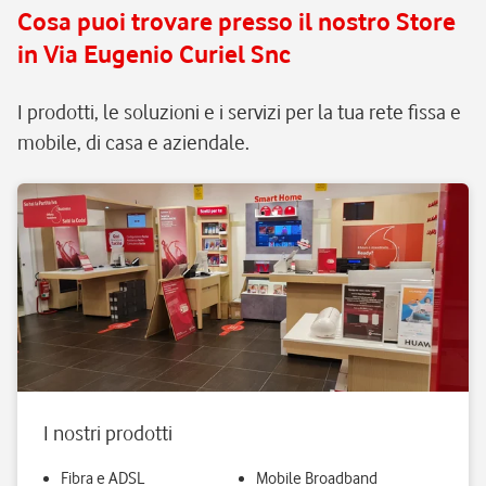
Cosa puoi trovare presso il nostro Store
assistenza e manutenzione
in Via Eugenio Curiel Snc
continua, senza pensieri.
I prodotti, le soluzioni e i servizi per la tua rete fissa e
mobile, di casa e aziendale.
I nostri prodotti
Fibra e ADSL
Mobile Broadband