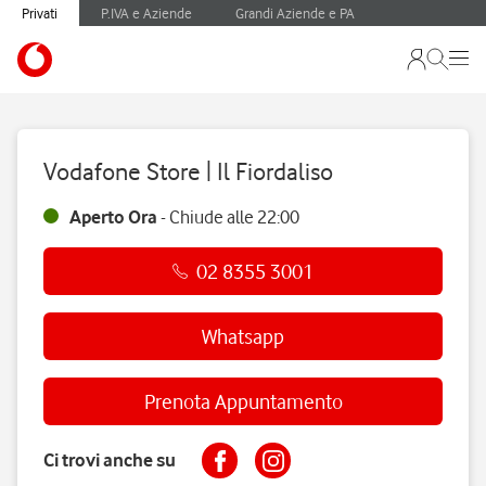
Privati
P.IVA e Aziende
Grandi Aziende e PA
Vodafone Store | Il Fiordaliso
Aperto Ora
-
Chiude alle
22:00
02 8355 3001
Whatsapp
Prenota Appuntamento
Ci trovi anche su